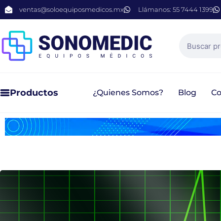
ventas@soloequiposmedicos.mx
Llámanos: 55 7444 1399
Productos
¿Quienes Somos?
Blog
Co