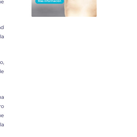
ue
ad
la
o,
de
ma
ro
ue
la