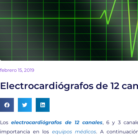
febrero 15, 2019
Electrocardiógrafos de 12 ca
Los
electrocardiógrafos de 12 canales
, 6 y 3 cana
importancia en los
equipos médicos
. A continuaci