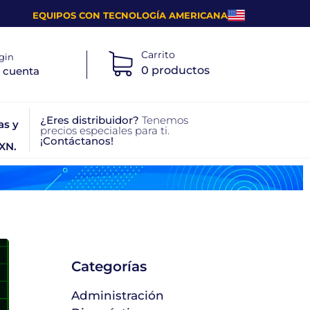
EQUIPOS CON TECNOLOGÍA AMERICANA
Carrito
gin
0 productos
 cuenta
¿Eres distribuidor?
Tenemos
as y
precios especiales para ti.
¡Contáctanos!
XN.
Categorías
Administración