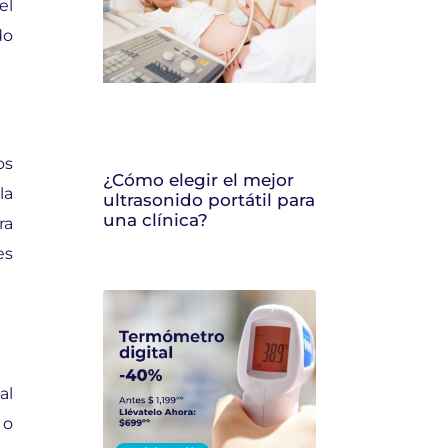
el
do
os
¿Cómo elegir el mejor
la
ultrasonido portátil para
una clínica?
ra
es
al
 o