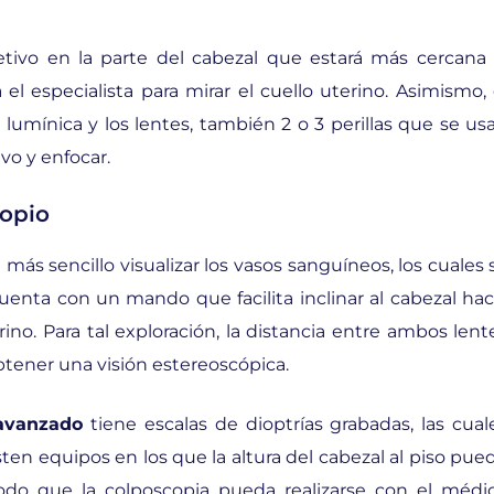
tivo en la parte del cabezal que estará más cercana 
el especialista para mirar el cuello uterino. Asimismo, 
 lumínica y los lentes, también 2 o 3 perillas que se us
ivo y enfocar.
copio
ce más sencillo visualizar los vasos sanguíneos, los cuales 
uenta con un mando que facilita inclinar al cabezal hac
terino. Para tal exploración, la distancia entre ambos lent
obtener una visión estereoscópica.
avanzado
tiene escalas de dioptrías grabadas, las cual
sten equipos en los que la altura del cabezal al piso pue
modo que la colposcopia pueda realizarse con el médi