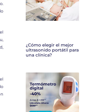
o.
lo
el
u,
¿Cómo elegir el mejor
d,
ultrasonido portátil para
una clínica?
el
lo
en