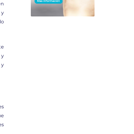
en
y
lo
te
 y
 y
es
ue
es