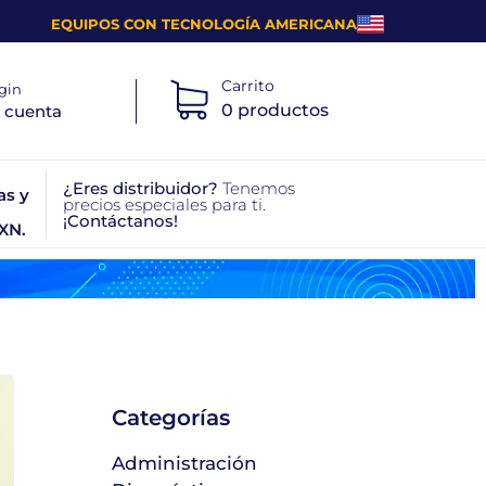
EQUIPOS CON TECNOLOGÍA AMERICANA
Carrito
gin
0 productos
 cuenta
¿Eres distribuidor?
Tenemos
as y
precios especiales para ti.
¡Contáctanos!
XN.
Categorías
Administración