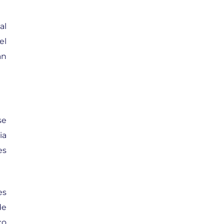
al
el
an
se
ia
es
es
de
co