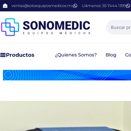
ventas@soloequiposmedicos.mx
Llámanos: 55 7444 1399
Productos
¿Quienes Somos?
Blog
Co