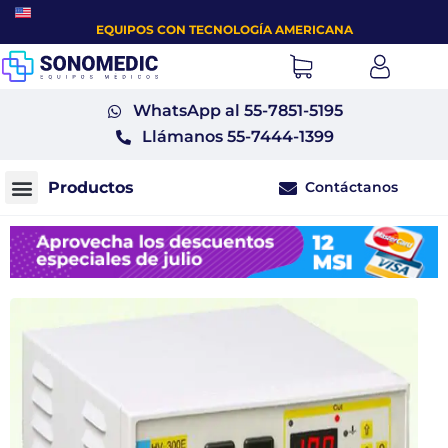
EQUIPOS CON TECNOLOGÍA AMERICANA
WhatsApp al 55-7851-5195
Llámanos 55-7444-1399
Contáctanos
Monitores fetales tococardiógrafos