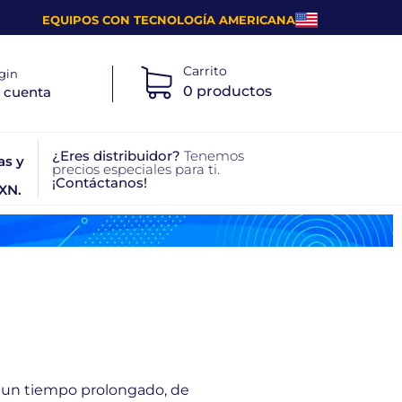
EQUIPOS CON TECNOLOGÍA AMERICANA
Carrito
gin
0 productos
 cuenta
¿Eres distribuidor?
Tenemos
as y
precios especiales para ti.
¡Contáctanos!
XN.
or un tiempo prolongado, de