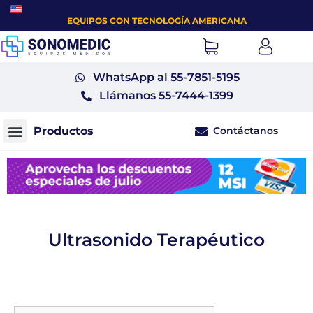
EQUIPOS CON TECNOLOGÍA AMERICANA
WhatsApp al 55-7851-5195
Llámanos 55-7444-1399
Contáctanos
Monitores fetales tococardiógrafos
Ultrasonido Terapéutico