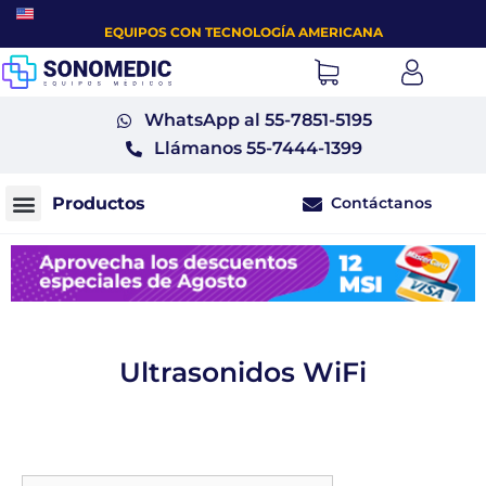
EQUIPOS CON TECNOLOGÍA AMERICANA
WhatsApp al 55-7851-5195
Llámanos 55-7444-1399
Contáctanos
Monitores fetales tococardiógrafos
Ultrasonidos WiFi