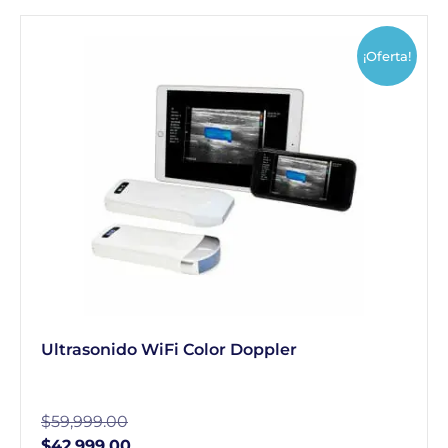
¡Oferta!
Ultrasonido WiFi Color Doppler
$
59,999.00
$
42,999.00