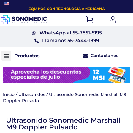
EQUIPOS CON TECNOLOGÍA AMERICANA
WhatsApp al 55-7851-5195
Llámanos 55-7444-1399
Contáctanos
Monitores fetales tococardiógrafos
Inicio
/
Ultrasonidos
/ Ultrasonido Sonomedic Marshall M9
Doppler Pulsado
Ultrasonido Sonomedic Marshall
M9 Doppler Pulsado