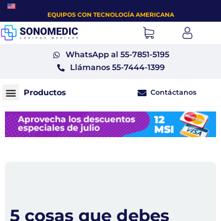
EQUIPOS CON TECNOLOGÍA AMERICANA
WhatsApp al 55-7851-5195
Llámanos 55-7444-1399
Contáctanos
Monitores fetales tococardiógrafos
5 cosas que debes