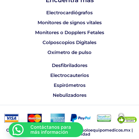
Encuentra más
Electrocardiógrafos
Monitores de signos vitales
Monitores o Dopplers Fetales
Colposcopios Digitales
Oxímetro de pulso
Desfibriladores
Electrocauterios
Espirómetros
Nebulizadores
Copyright © 2026 Sonomedic, www.soloequipomedicos.mx |
Aviso de Privacidad