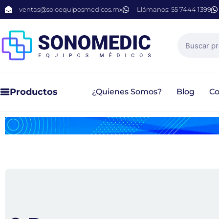
ventas@soloequiposmedicos.mx
Llámanos: 55 7444 1399
Productos
¿Quienes Somos?
Blog
Co