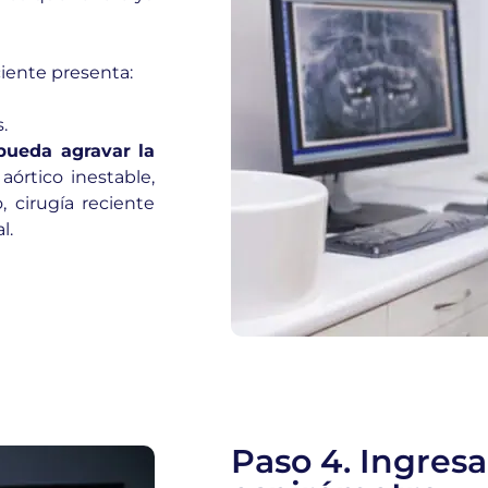
ciente presenta:
.
pueda agravar la
aórtico inestable,
, cirugía reciente
l.
Paso 4. Ingresa