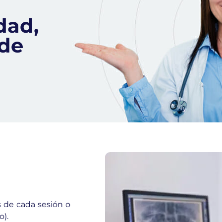
dad,
 de
s de cada sesión o
o).