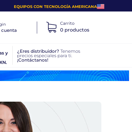
EQUIPOS CON TECNOLOGÍA AMERICANA
Carrito
gin
0 productos
 cuenta
¿Eres distribuidor?
Tenemos
as y
precios especiales para ti.
¡Contáctanos!
XN.