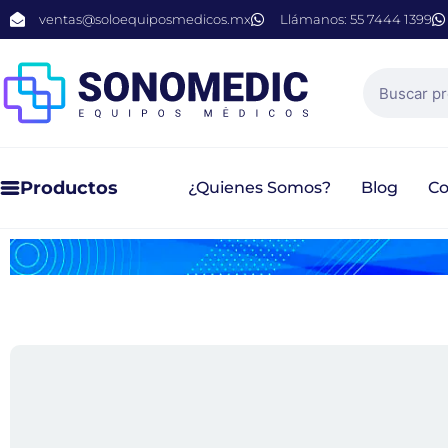
ventas@soloequiposmedicos.mx
Llámanos: 55 7444 1399
Productos
¿Quienes Somos?
Blog
Co