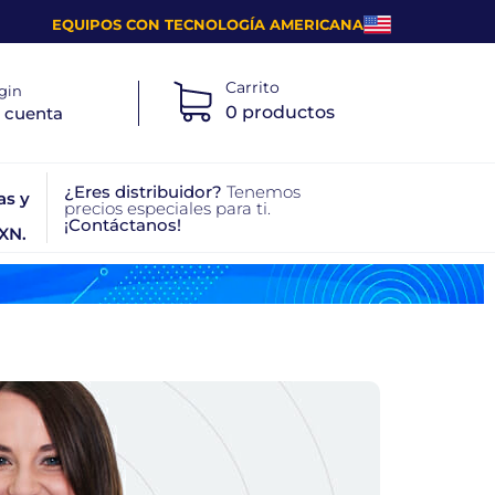
EQUIPOS CON TECNOLOGÍA AMERICANA
Carrito
gin
0 productos
 cuenta
¿Eres distribuidor?
Tenemos
as y
precios especiales para ti.
¡Contáctanos!
XN.