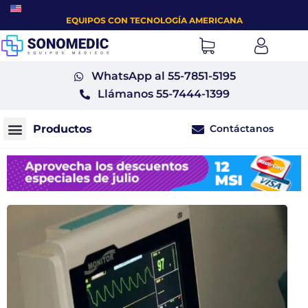
EQUIPOS CON TECNOLOGÍA AMERICANA
WhatsApp al 55-7851-5195
Llámanos 55-7444-1399
Contáctanos
Monitores fetales tococardiógrafos