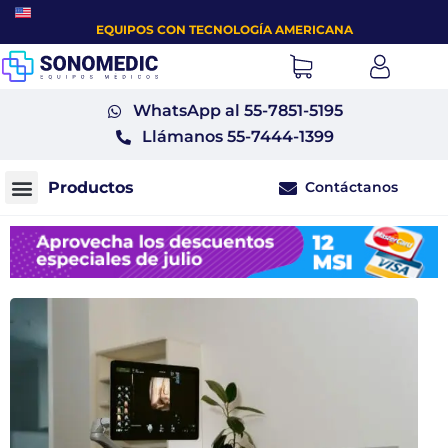
EQUIPOS CON TECNOLOGÍA AMERICANA
WhatsApp al 55-7851-5195
Llámanos 55-7444-1399
Contáctanos
Monitores fetales tococardiógrafos