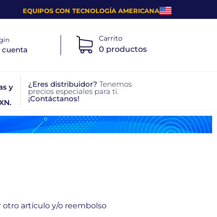
EQUIPOS CON TECNOLOGÍA AMERICANA
Carrito
gin
0 productos
 cuenta
¿Eres distribuidor?
Tenemos
as y
precios especiales para ti.
¡Contáctanos!
XN.
r otro artículo y/o reembolso