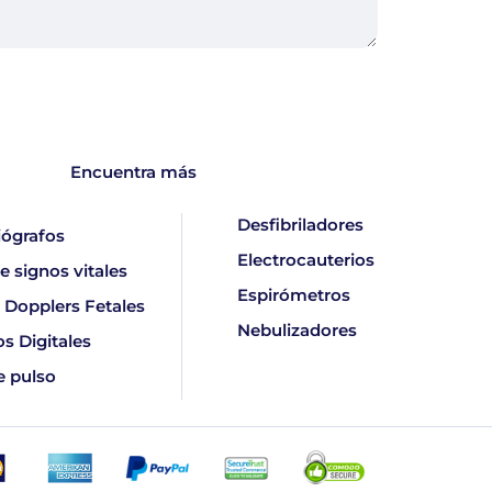
Encuentra más
Desfibriladores
iógrafos
Electrocauterios
e signos vitales
Espirómetros
 Dopplers Fetales
Nebulizadores
s Digitales
e pulso