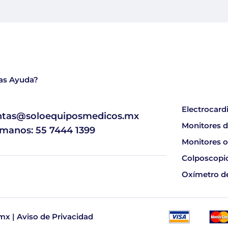
as Ayuda?
Electrocard
ntas@soloequiposmedicos.mx
Monitores d
ámanos: 55 7444 1399
Monitores o
Colposcopio
Oxímetro d
mx |
Aviso de Privacidad