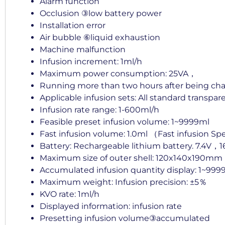
Alarm function
Occlusion ③low battery power
Installation error
Air bubble ⑥liquid exhaustion
Machine malfunction
Infusion increment: 1ml/h
Maximum power consumption: 25VA，
Running more than two hours after being ch
Applicable infusion sets: All standard transpar
Infusion rate range: 1-600ml/h
Feasible preset infusion volume: 1~9999ml
Fast infusion volume: 1.0ml （Fast infusion Sp
Battery: Rechargeable lithium battery. 7.4V
Maximum size of outer shell: 120x140x190mm
Accumulated infusion quantity display: 1~999
Maximum weight: Infusion precision: ±5％
KVO rate: 1ml/h
Displayed information: infusion rate
Presetting infusion volume③accumulated