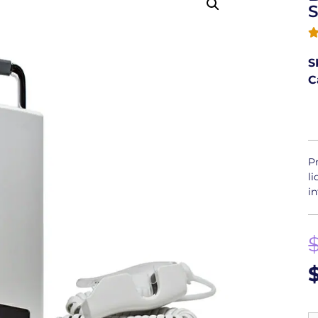
S
C
P
l
i