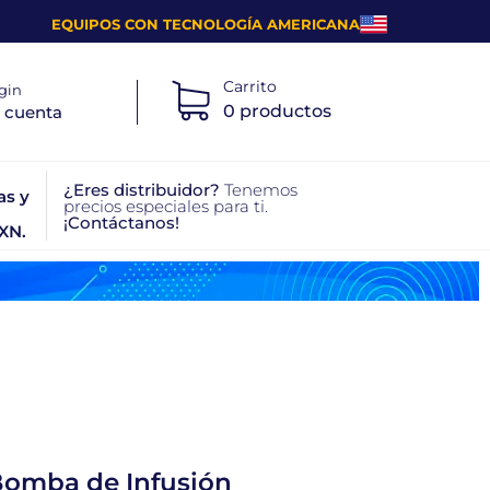
EQUIPOS CON TECNOLOGÍA AMERICANA
Carrito
gin
0 productos
 cuenta
¿Eres distribuidor?
Tenemos
as y
precios especiales para ti.
¡Contáctanos!
XN.
omba de Infusión