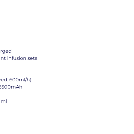
arged
ent infusion sets
eed: 600ml/h)
，16500mAh
9ml