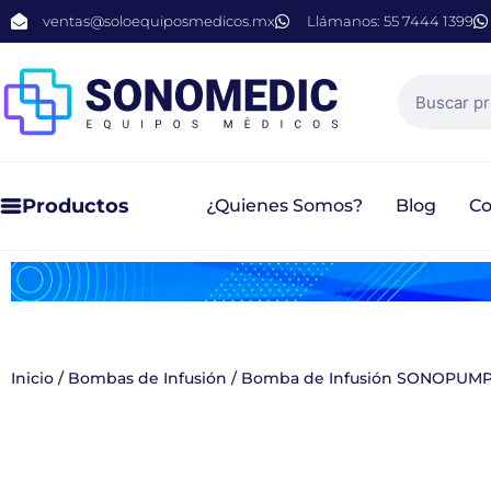
ventas@soloequiposmedicos.mx
Llámanos: 55 7444 1399
Productos
¿Quienes Somos?
Blog
Co
Inicio
/
Bombas de Infusión
/ Bomba de Infusión SONOPUM