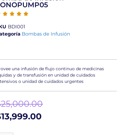
SONOPUMP05





KU
BDI001
ategoría
Bombas de Infusión
rovee una infusión de flujo continuo de medicinas
iquidas y de transfusión en unidad de cuidados
ntensivos o unidad de cuidados urgentes
$
25,000.00
$
13,999.00