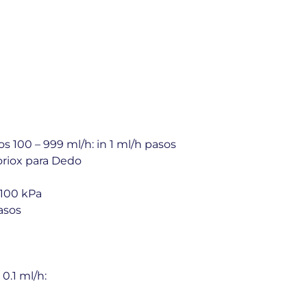
sos 100 – 999 ml/h: in 1 ml/h pasos
toriox para Dedo
 100 kPa
asos
0.1 ml/h: