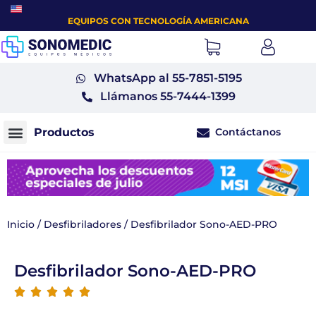
EQUIPOS CON TECNOLOGÍA AMERICANA
WhatsApp al 55-7851-5195
Llámanos 55-7444-1399
Contáctanos
Monitores fetales tococardiógrafos
Inicio
/
Desfibriladores
/ Desfibrilador Sono-AED-PRO
Desfibrilador Sono-AED-PRO




