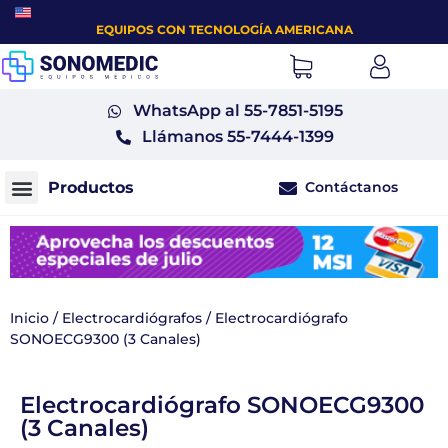
EQUIPOS CON TECNOLOGÍA AMERICANA
WhatsApp al 55-7851-5195
Llámanos 55-7444-1399
Contáctanos
Monitores fetales tococardiógrafos
Inicio
/
Electrocardiógrafos
/ Electrocardiógrafo
SONOECG9300 (3 Canales)
Electrocardiógrafo SONOECG9300
(3 Canales)