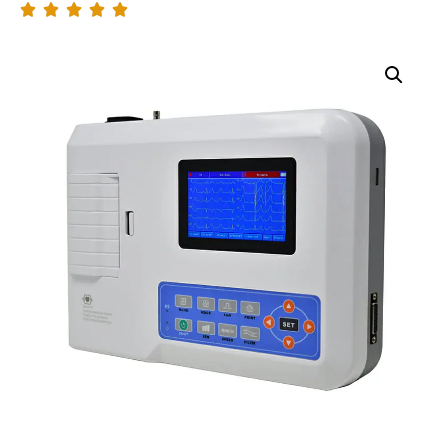




