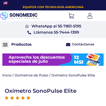
EQUIPOS CON TECNOLOGÍA AMERICANA
WhatsApp al 55-7851-5195
Llámanos 55-7444-1399
Contáctanos
Monitores fetales tococardiógrafos
Inicio
/
Oxímetros de Pulso
/ Oxímetro SonoPulse Elite
Oxímetro SonoPulse Elite




