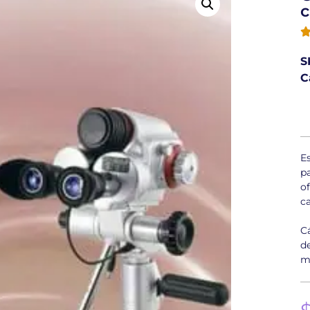
c
S
C
E
p
o
c
C
d
m