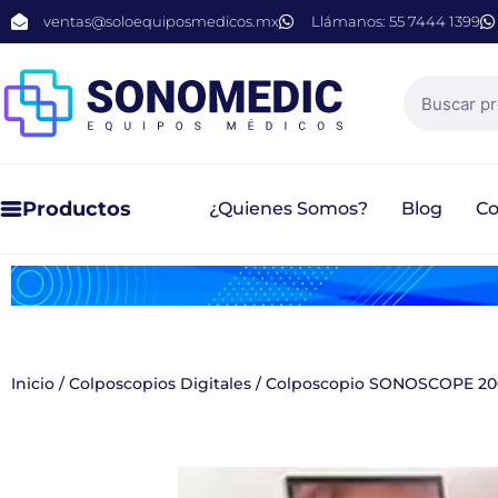
ventas@soloequiposmedicos.mx
Llámanos: 55 7444 1399
Productos
¿Quienes Somos?
Blog
Co
Inicio
/
Colposcopios Digitales
/ Colposcopio SONOSCOPE 200