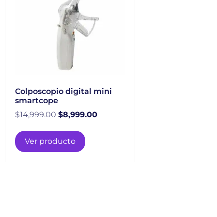
Colposcopio digital mini
smartcope
$
14,999.00
$
8,999.00
Ver producto