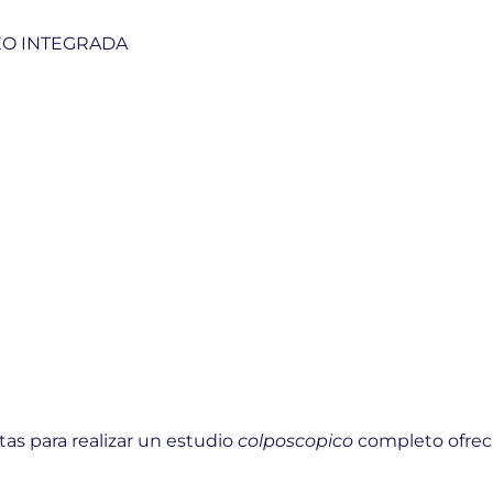
EO INTEGRADA
S
as para realizar un estudio
colposcopico
completo ofrec