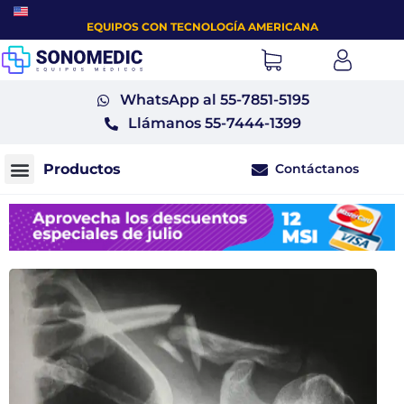
EQUIPOS CON TECNOLOGÍA AMERICANA
WhatsApp al 55-7851-5195
Llámanos 55-7444-1399
Contáctanos
Monitores fetales tococardiógrafos