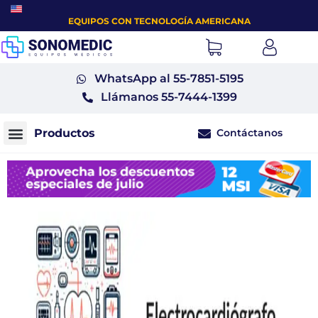
EQUIPOS CON TECNOLOGÍA AMERICANA
WhatsApp al 55-7851-5195
Llámanos 55-7444-1399
Contáctanos
Monitores fetales tococardiógrafos