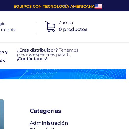
EQUIPOS CON TECNOLOGÍA AMERICANA
Carrito
gin
0 productos
 cuenta
¿Eres distribuidor?
Tenemos
as y
precios especiales para ti.
¡Contáctanos!
XN.
Categorías
Administración