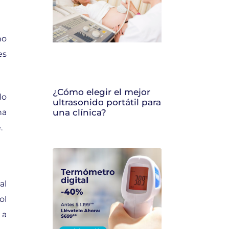
ho
es
¿Cómo elegir el mejor
lo
ultrasonido portátil para
na
una clínica?
.
al
ol
 a