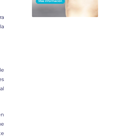
ra
la
de
es
al
en
ue
te