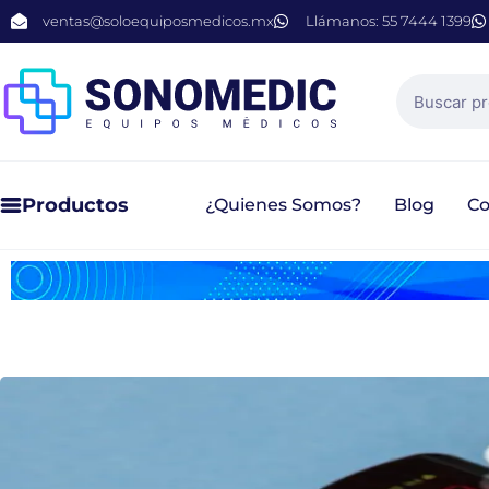
ventas@soloequiposmedicos.mx
Llámanos: 55 7444 1399
Productos
¿Quienes Somos?
Blog
Co